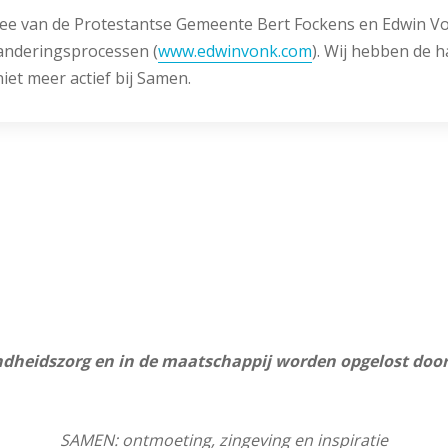
ee van de Protestantse Gemeente Bert Fockens en Edwin Von
randeringsprocessen (
www.edwinvonk.com
). Wij hebben de 
et meer actief bij Samen.
in
ondheidszorg en in de maatschappij worden opgelost door 
SAMEN: ontmoeting, zingeving en inspiratie